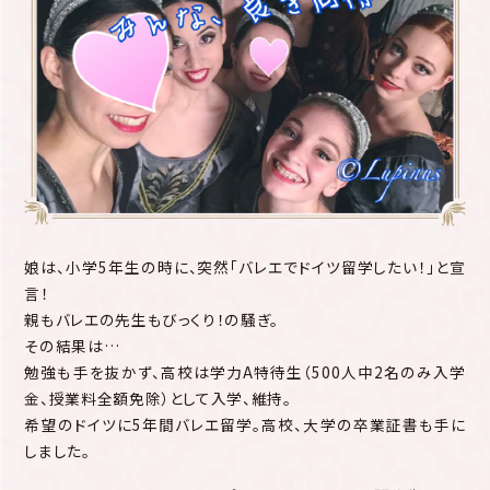
娘は、小学5年生の時に、突然「バレエでドイツ留学したい！」と宣
言！
親もバレエの先生もびっくり！の騒ぎ。
その結果は…
勉強も手を抜かず、高校は学力A特待生（500人中2名のみ入学
金、授業料全額免除）として入学、維持。
希望のドイツに5年間バレエ留学。高校、大学の卒業証書も手に
しました。